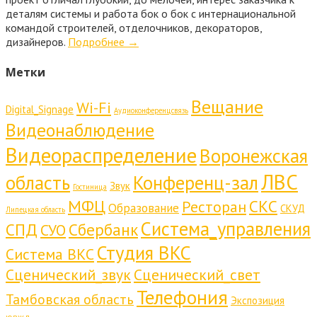
деталям системы и работа бок о бок с интернациональной
командой строителей, отделочников, декораторов,
дизайнеров.
Подробнее
→
Метки
Вещание
Wi-Fi
Digital_Signage
Аудиоконференцсвязь
Видеонаблюдение
Видеораспределение
Воронежская
ЛВС
область
Конференц-зал
Звук
Гостиница
МФЦ
СКС
Ресторан
Образование
СКУД
Липецкая область
Система_управления
СПД
Сбербанк
СУО
Студия ВКС
Система ВКС
Сценический_звук
Сценический_свет
Телефония
Тамбовская область
Экспозиция