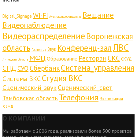
Вещание
Wi-Fi
Digital_Signage
Аудиоконференцсвязь
Видеонаблюдение
Видеораспределение
Воронежская
ЛВС
область
Конференц-зал
Звук
Гостиница
МФЦ
СКС
Ресторан
Образование
СКУД
Липецкая область
Система_управления
СПД
Сбербанк
СУО
Студия ВКС
Система ВКС
Сценический_звук
Сценический_свет
Телефония
Тамбовская область
Экспозиция
ЮВЖД
О КОМПАНИИ
Мы работаем с 2006 года, реализовали более 500 проектов