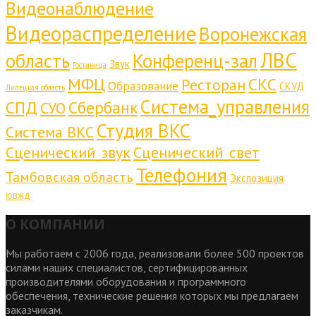
Видеонаблюдение
Видеораспределение
Воронежская
ЛВС
область
Конференц-зал
Звук
Гостиница
МФЦ
СКС
Ресторан
Образование
СКУД
Липецкая область
Система_управления
СПД
Сбербанк
СУО
Студия ВКС
Система ВКС
Сценический_звук
Сценический_свет
Телефония
Тамбовская область
Экспозиция
ЮВЖД
О КОМПАНИИ
Мы работаем с 2006 года, реализовали более 500 проектов
силами наших специалистов, сертифицированных
производителями оборудования и программного
обеспечения, технические решения которых мы предлагаем
заказчикам.